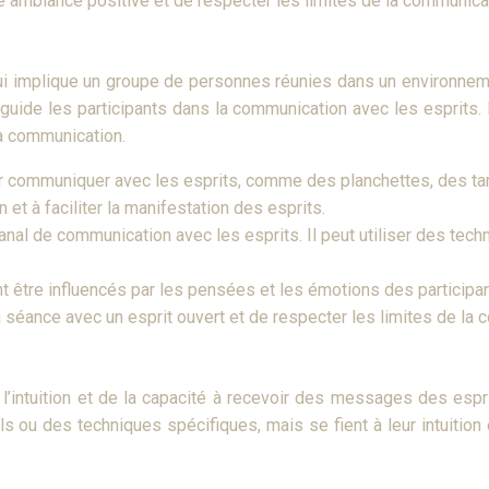
ne ambiance positive et de respecter les limites de la communica
ui implique un groupe de personnes réunies dans un environnem
guide les participants dans la communication avec les esprits
la communication.
pour communiquer avec les esprits, comme des planchettes, des 
et à faciliter la manifestation des esprits.
nal de communication avec les esprits. Il peut utiliser des techn
nt être influencés par les pensées et les émotions des participan
a séance avec un esprit ouvert et de respecter les limites de la
’intuition et de la capacité à recevoir des messages des esprit
ls ou des techniques spécifiques, mais se fient à leur intuition