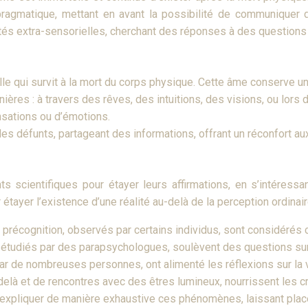
 pragmatique, mettant en avant la possibilité de communiquer 
s extra-sensorielles, cherchant des réponses à des questions su
elle qui survit à la mort du corps physique. Cette âme conserve 
ères : à travers des rêves, des intuitions, des visions, ou lor
sations ou d’émotions.
 défunts, partageant des informations, offrant un réconfort au
ts scientifiques pour étayer leurs affirmations, en s’intéres
étayer l’existence d’une réalité au-delà de la perception ordinair
précognition, observés par certains individus, sont considérés
étudiés par des parapsychologues, soulèvent des questions sur 
r de nombreuses personnes, ont alimenté les réflexions sur la 
delà et de rencontres avec des êtres lumineux, nourrissent les 
expliquer de manière exhaustive ces phénomènes, laissant place à