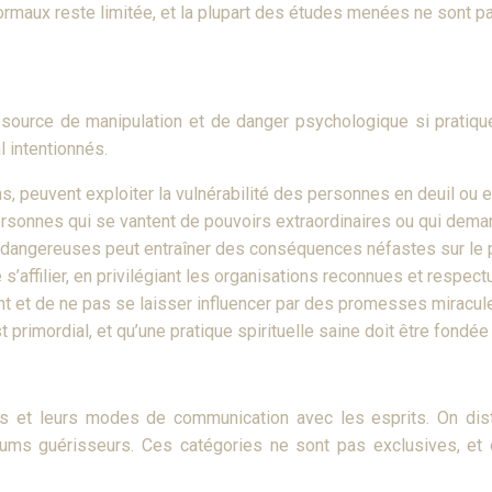
maux reste limitée, et la plupart des études menées ne sont pa
e source de manipulation et de danger psychologique si pratiqué
l intentionnés.
peuvent exploiter la vulnérabilité des personnes en deuil ou en 
personnes qui se vantent de pouvoirs extraordinaires ou qui de
dangereuses peut entraîner des conséquences néfastes sur le pl
s’affilier, en privilégiant les organisations reconnues et respec
ent et de ne pas se laisser influencer par des promesses miracule
 primordial, et qu’une pratique spirituelle saine doit être fondée
és et leurs modes de communication avec les esprits. On dist
s guérisseurs. Ces catégories ne sont pas exclusives, et 