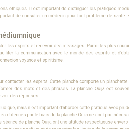
s éthiques. Il est important de distinguer les pratiques médi
important de consulter un médecin pour tout problème de santé 
 médiumnique
er les esprits et recevoir des messages. Parmi les plus courant
faciliter la communication avec le monde des esprits et d’obt
rconnexion voyance et spiritisme.
our contacter les esprits. Cette planche comporte un planchette
 former des mots et des phrases. La planche Ouija est souven
cevoir des réponses.
t ludique, mais il est important d’aborder cette pratique avec pr
nses obtenues par le biais de la planche Ouija ne sont pas néc
une séance de planche Ouija ont une attitude respectueuse envers