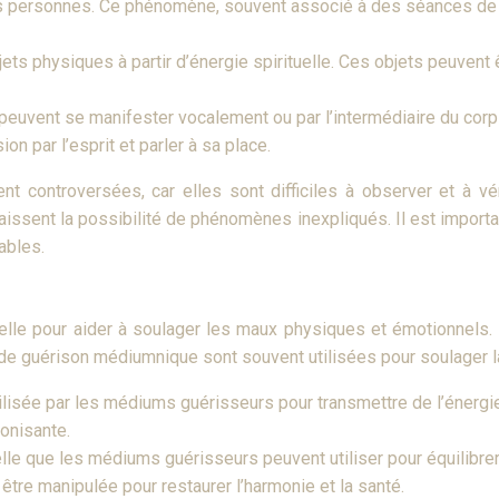
 des personnes. Ce phénomène, souvent associé à des séances de s
ets physiques à partir d’énergie spirituelle. Ces objets peuven
euvent se manifester vocalement ou par l’intermédiaire du corps
n par l’esprit et parler à sa place.
controversées, car elles sont difficiles à observer et à véri
issent la possibilité de phénomènes inexpliqués. Il est importa
ables.
lle pour aider à soulager les maux physiques et émotionnels. Ils
 guérison médiumnique sont souvent utilisées pour soulager la d
lisée par les médiums guérisseurs pour transmettre de l’énergie 
onisante.
le que les médiums guérisseurs peuvent utiliser pour équilibrer l
tre manipulée pour restaurer l’harmonie et la santé.